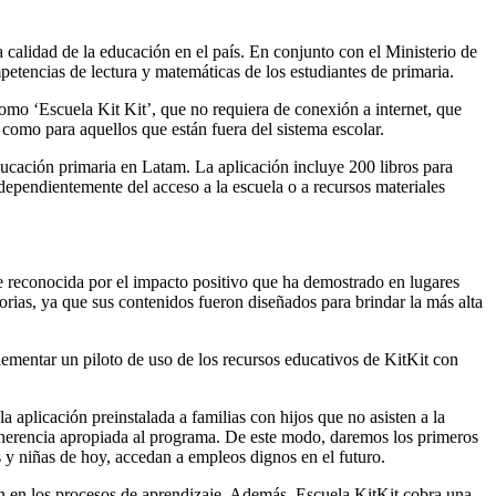
alidad de la educación en el país. En conjunto con el Ministerio de
etencias de lectura y matemáticas de los estudiantes de primaria.
omo ‘Escuela Kit Kit’, que no requiera de conexión a internet, que
 como para aquellos que están fuera del sistema escolar.
ducación primaria en Latam. La aplicación incluye 200 libros para
ndependientemente del acceso a la escuela o a recursos materiales
e reconocida por el impacto positivo que ha demostrado en lugares
ias, ya que sus contenidos fueron diseñados para brindar la más alta
mentar un piloto de uso de los recursos educativos de KitKit con
 aplicación preinstalada a familias con hijos que no asisten a la
adherencia apropiada al programa. De este modo, daremos los primeros
os y niñas de hoy, accedan a empleos dignos en el futuro.
ión en los procesos de aprendizaje. Además, Escuela KitKit cobra una