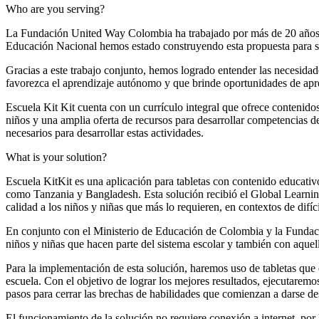
Who are you serving?
La Fundación United Way Colombia ha trabajado por más de 20 años en 
Educación Nacional hemos estado construyendo esta propuesta para sol
Gracias a este trabajo conjunto, hemos logrado entender las necesidad
favorezca el aprendizaje autónomo y que brinde oportunidades de aprend
Escuela Kit Kit cuenta con un currículo integral que ofrece contenido
niños y una amplia oferta de recursos para desarrollar competencias de
necesarios para desarrollar estas actividades.
What is your solution?
Escuela KitKit es una aplicación para tabletas con contenido educati
como Tanzania y Bangladesh. Esta solución recibió el Global Learnin
calidad a los niños y niñas que más lo requieren, en contextos de difíc
En conjunto con el Ministerio de Educación de Colombia y la Fundaci
niños y niñas que hacen parte del sistema escolar y también con aquell
Para la implementación de esta solución, haremos uso de tabletas que e
escuela. Con el objetivo de lograr los mejores resultados, ejecutare
pasos para cerrar las brechas de habilidades que comienzan a darse des
El funcionamiento de la solución no requiere conexión a internet, por