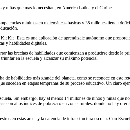
s y niñas que más lo necesitan, en América Latina y el Caribe.
ompetencias mínimas en matemáticas básicas y 35 millones tienen defici
educación.
 Kit Kit'. Esta es una aplicación de aprendizaje autónomo que proporci
as y habilidades digitales.
errar las brechas de habilidades que comienzan a producirse desde la pri
 triunfar en la escuela y alcanzar su máximo potencial.
a de habilidades más grande del planeta, como se reconoce en este ret
que suceden en etapas tempranas de su proceso educativo. Un claro ejem
 escuela. Sin embargo, hay al menos 14 millones de niños y niñas que no
as con altos índices de pobreza o en zonas rurales, donde no hay ofert
estros en estas áreas y la carencia de infraestructura escolar. Con Escu