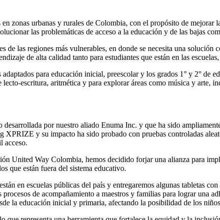
zonas urbanas y rurales de Colombia, con el propósito de mejorar la c
ucionar las problemáticas de acceso a la educación y de las bajas comp
es de las regiones más vulnerables, en donde se necesita una solución c
izaje de alta calidad tanto para estudiantes que están en las escuelas,
s adaptados para educación inicial, preescolar y los grados 1° y 2° de e
 lecto-escritura, aritmética y para explorar áreas como música y arte, i
vo desarrollada por nuestro aliado Enuma Inc. y que ha sido ampliament
g XPRIZE y su impacto ha sido probado con pruebas controladas aleator
il acceso.
ón United Way Colombia, hemos decidido forjar una alianza para imple
os que están fuera del sistema educativo.
stán en escuelas públicas del país y entregaremos algunas tabletas con la
mos procesos de acompañamiento a maestros y familias para lograr una 
de la educación inicial y primaria, afectando la posibilidad de los niñ
 lo que representa una herramienta que fortalece la equidad y la inclus